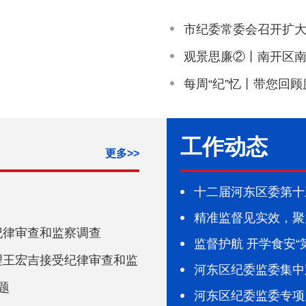
市纪委常委会召开扩大
全力维护人民群众生
观景思廉②丨南开区
每周“纪”忆丨带您回
工作动态
更多>>
十二届河东区委第十
精准监督见实效，聚
纪律审查和监察调查
监督护航 开学食安“
理王宏吉接受纪律审查和监
河东区纪委监委集中
题
战争胜利八十周年阅
河东区纪委监委专项