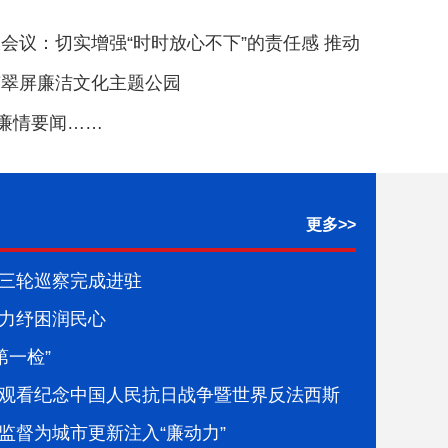
会议：切实增强“时时放心不下”的责任感 推动
命财产安全和社会大局稳定
南翠屏廉洁文化主题公园
顾廉情要闻……
更多>>
三轮巡察完成进驻
力纾困润民心
第一检”
观看纪念中国人民抗日战争暨世界反法西斯
兵仪式现场直播
监督为城市更新注入“廉动力”