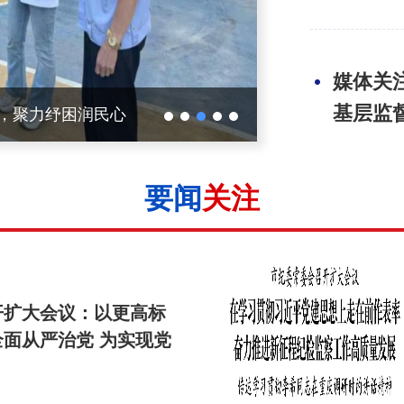
媒体关
基层监
战争暨世界反法西斯
媒体关注河东 |
为城市更新注入“
要闻
关注
中国共
员会第
开扩大会议：以更高标
面从严治党 为实现党
中国共
坚强保障
员会第