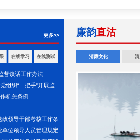
廉韵
直沽
更多>>
采
在线学习
在线测试
清廉文化
清
展监督谈话工作办法
党组织“一把手”开展监
工作机关条例
》
党政领导干部考核工作条
业单位领导人员管理规定