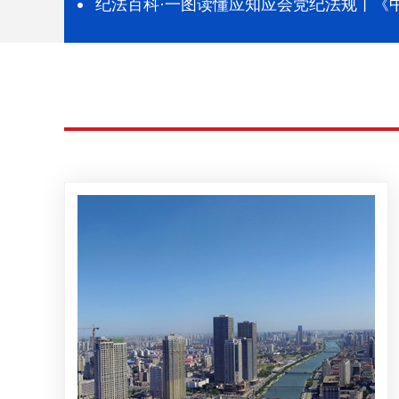
纪法百科·一图读懂应知应会党纪法规丨《
工作条例》