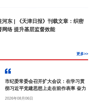
注河东 | 《天津日报》刊载文章：织密
督网络 提升基层监督效能
 《天津日报》刊载文章：河东区纪委监委专项监督
廉动力”
更多>>
产党天津市河东区第十二届纪律检查委
六次全体会议召开
市纪委常委会召开扩大会议：在学习贯
彻习近平党建思想上走在前作表率 奋力
产党天津市河东区第十二届纪律检查委
推进新征程纪检监察工作高质量发展
2026年08月06日
六次全体会议决议