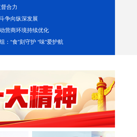
监督合力
斗争向纵深发展
动营商环境持续优化
：“食”刻守护 “味”爱护航