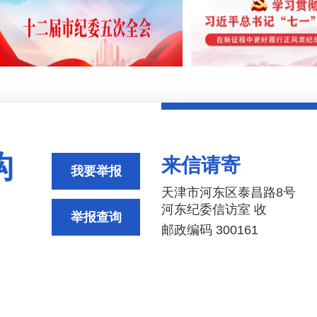
构
来信请寄
我要举报
天津市河东区泰昌路8号
河东纪委信访室 收
举报查询
邮政编码 300161