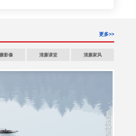
更多>>
廉影像
清廉课堂
清廉家风